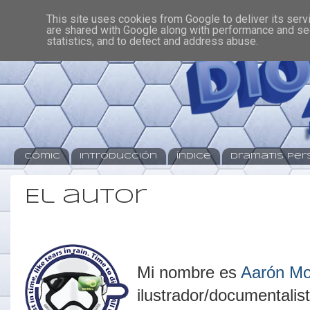
This site uses cookies from Google to deliver its serv
are shared with Google along with performance and sec
statistics, and to detect and address abuse.
Cómic
Introducción
Índice
Dramatis Pe
El autor
Mi nombre es
Aarón Mo
ilustrador/documentalis