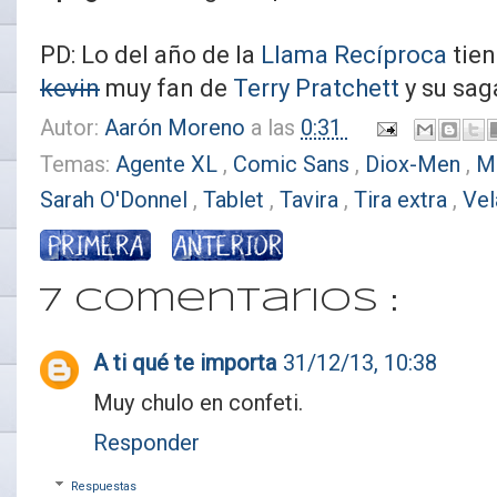
PD: Lo del año de la
Llama Recíproca
tien
kevin
muy fan de
Terry Pratchett
y su sag
Autor:
Aarón Moreno
a las
0:31
Temas:
Agente XL
,
Comic Sans
,
Diox-Men
,
M
Sarah O'Donnel
,
Tablet
,
Tavira
,
Tira extra
,
Ve
7 comentarios :
A ti qué te importa
31/12/13, 10:38
Muy chulo en confeti.
Responder
Respuestas