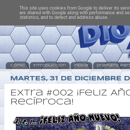
This site uses cookies from Google to deliver its serv
are shared with Google along with performance and sec
statistics, and to detect and address abuse.
Cómic
Introducción
Índice
Dramatis Pe
MARTES, 31 DE DICIEMBRE D
Extra #002 ¡Feliz A
Recíproca!