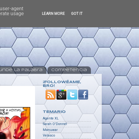
 user-agent
erate usage
LEARN MORE
GOT IT
unde la Palabra
Competencia
¡FOLLOWÉAME,
BRO!
TEMARIO
Agente XL
Sarah O'Donnel
Manuwar
Velasco