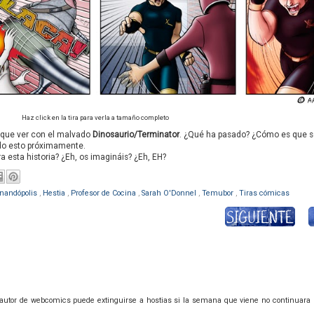
Haz click en la tira para verla a tamaño completo
o que ver con el malvado
Dinosaurio/Terminator
. ¿Qué ha pasado? ¿Cómo es que 
do esto próximamente.
a esta historia? ¿Eh, os imagináis? ¿Eh, EH?
nandópolis
,
Hestia
,
Profesor de Cocina
,
Sarah O'Donnel
,
Temubor
,
Tiras cómicas
utor de webcomics puede extinguirse a hostias si la semana que viene no continuara la