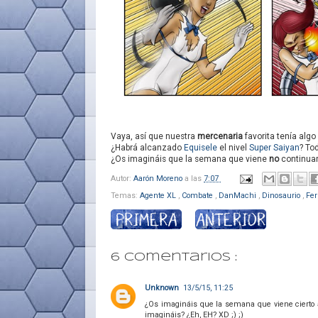
Vaya, así que nuestra
mercenaria
favorita tenía alg
¿Habrá alcanzado
Equisele
el nivel
Super Saiyan
? To
¿Os imagináis que la semana que viene
no
continuar
Autor:
Aarón Moreno
a las
7:07
Temas:
Agente XL
,
Combate
,
DanMachi
,
Dinosaurio
,
Fer
6 comentarios :
Unknown
13/5/15, 11:25
¿Os imagináis que la semana que viene cierto a
imagináis? ¿Eh, EH? XD ;) ;)