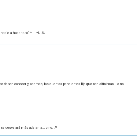
iba nadie a hacer eso? ^___^UUU
e deben conocer y, además, las cuentas pendientes fijo que son altísimas... o no.
se desvelará más adelanta... o no. ;P