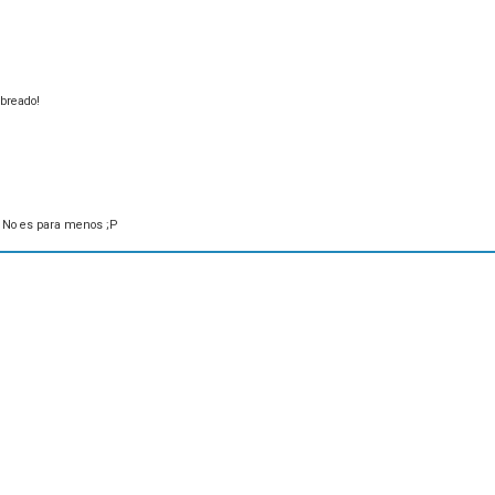
abreado!
 No es para menos ;P