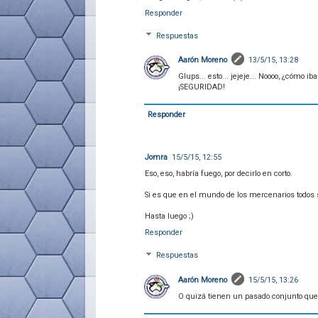
Responder
Respuestas
Aarón Moreno
13/5/15, 13:28
Glups... esto... jejeje... Noooo, ¿cómo 
¡SEGURIDAD!
Responder
Jomra
15/5/15, 12:55
Eso, eso, habría fuego, por decirlo en corto.
Si es que en el mundo de los mercenarios todos s
Hasta luego ;)
Responder
Respuestas
Aarón Moreno
15/5/15, 13:26
O quizá tienen un pasado conjunto que 