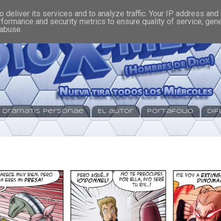
 deliver its services and to analyze traffic. Your IP address and
rformance and security metrics to ensure quality of service, gen
 abuse.
Dramatis Personae
El autor
Portafolio
Dif
y