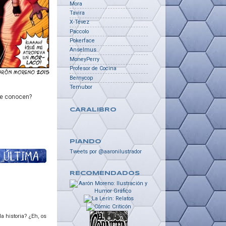
Mora
Tavira
X-Tévez
Paccolo
Pokerface
Anselmus
MoneyPerry
Profesor de Cocina
Bernycop
Temubor
se conocen?
CARALIBRO
PIANDO
Tweets por @aaronilustrador
RECOMENDADOS
 historia? ¿Eh, os