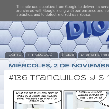
This site uses cookies from Google to deliver its serv
are shared with Google along with performance and sec
statistics, and to detect and address abuse.
Cómic
Introducción
Índice
Dramatis Pe
MIÉRCOLES, 2 DE NOVIEMBR
#136 Tranquilos y s