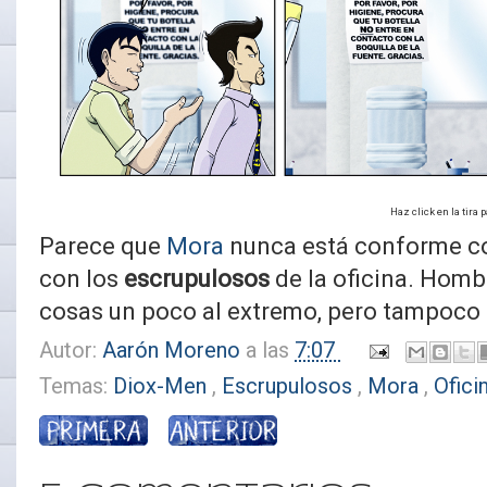
Haz click en la tira
Parece que
Mora
nunca está conforme con
con los
escrupulosos
de la oficina. Hombr
cosas un poco al extremo, pero tampoco
Autor:
Aarón Moreno
a las
7:07
Temas:
Diox-Men
,
Escrupulosos
,
Mora
,
Ofici