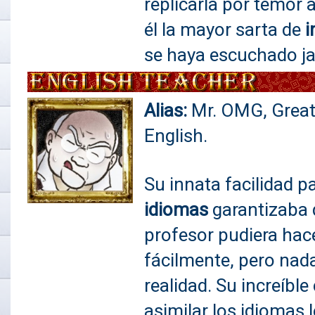
replicarla por temor 
él la mayor sarta de
i
se haya escuchado j
Alias:
Mr. OMG, Great
English.
Su innata facilidad p
idiomas
garantizaba 
profesor pudiera hac
fácilmente, pero nada
realidad. Su increíbl
asimilar los idiomas l