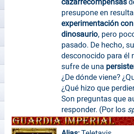
cazarrecompensas
de
presupone en result
experimentación con
dinosaurio
, pero poc
pasado. De hecho, s
desconocido para él
sufre de una
persist
¿De dónde viene? ¿Qu
¿Qué hizo que perdie
Son preguntas que 
responder. (Por los
s
Alias:
Teletavis.