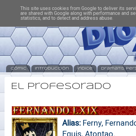
This site uses cookies from Google to deliver its serv
are shared with Google along with performance and sec
statistics, and to detect and address abuse.
Cómic
Introducción
Índice
Dramatis Pe
El Profesorado
Alias:
Ferny, Fer
na
ndo
Equis
, Atontao.