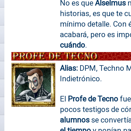
No es que
Alselmus
historias, es que te 
mínimo detalle. Con 
acabará, pero es imp
cuándo
.
Alias:
DPM, Techno M
Indietrónico.
El
Profe de Tecno
fue
pocos testigos de c
alumnos
se convertí
el tiempo
y ponían pat