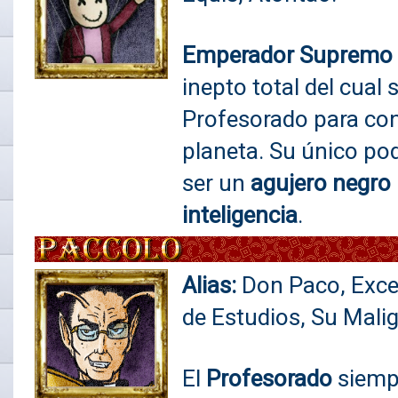
Emper
ador
S
upremo 
inepto total del cual
Profesorado para con
planeta. Su único po
ser un
agujero negro 
inteligencia
.
Alias:
Don Paco, Exce
de Estudios, Su Mali
El
Profesorado
siemp